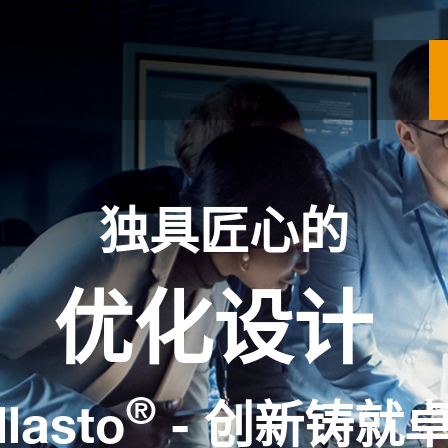
独具匠心的
优化设计
®
llasto
- 创新铸就