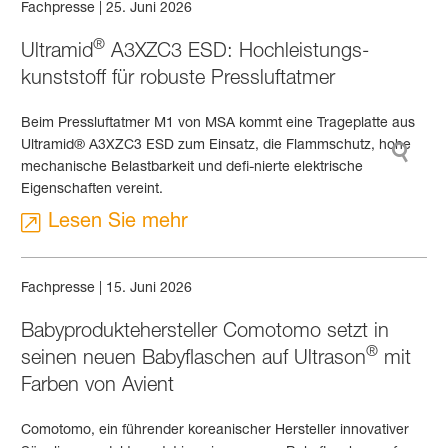
Fachpresse
|
25. Juni 2026
®
Ultramid
A3XZC3 ESD: Hochleistungs­
kunststoff für robuste Press­luft­atmer
Beim Pressluftatmer M1 von MSA kommt eine Trageplatte aus
Ultramid® A3XZC3 ESD zum Einsatz, die Flammschutz, hohe
mechanische Belastbarkeit und defi-nierte elektrische
Eigenschaften vereint.
Lesen Sie mehr
Fachpresse
|
15. Juni 2026
Babyprodukte­hersteller Comotomo setzt in
®
seinen neuen Baby­flaschen auf Ultrason
mit
Farben von Avient
Comotomo, ein führender koreanischer Hersteller innovativer