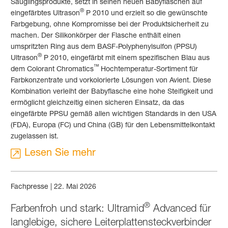
Säuglingsprodukte, setzt in seinen neuen Babyflaschen auf
®
eingefärbtes Ultrason
P 2010 und erzielt so die gewünschte
Farbgebung, ohne Kompromisse bei der Produktsicherheit zu
machen. Der Silikonkörper der Flasche enthält einen
umspritzten Ring aus dem BASF-Polyphenylsulfon (PPSU)
®
Ultrason
P 2010, eingefärbt mit einem spezifischen Blau aus
™
dem Colorant Chromatics
Hochtemperatur-Sortiment für
Farbkonzentrate und vorkolorierte Lösungen von Avient. Diese
Kombination verleiht der Babyflasche eine hohe Steifigkeit und
ermöglicht gleichzeitig einen sicheren Einsatz, da das
eingefärbte PPSU gemäß allen wichtigen Standards in den USA
(FDA), Europa (FC) und China (GB) für den Lebensmittelkontakt
zugelassen ist.
Lesen Sie mehr
Fachpresse
|
22. Mai 2026
®
Farbenfroh und stark: Ultramid
Advanced für
langlebige, sichere Leiter­platten­steck­verbinder