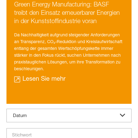
Green Energy Manu­facturing: BASF
treibt den Einsatz erneuer­barer Energien
in der Kunst­stoff­industrie voran
Da Nachhaltigkeit aufgrund steigender Anforderungen
an Transparenz, CO₂-Reduktion und Kreislaufwirtschaft
entlang der gesamten Wertschöpfungskette immer
stärker in den Fokus rückt, suchen Unternehmen nach
praxistauglichen Lösungen, um ihre Transformation zu
beschleunigen.
Lesen Sie mehr
Datum