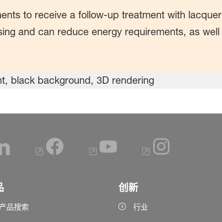
ents to receive a follow-up treatment with lacquer 
ng and can reduce energy requirements, as well a
品
创新
产品搜索
行业