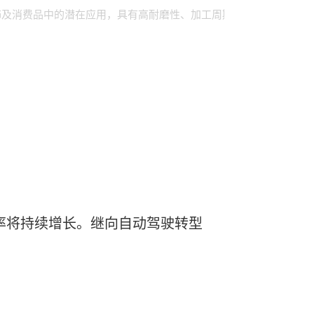
车内饰、外饰及消费品中的潜在应用，具有高耐磨性、加工周期短及更低环境足迹
率将持续增长。继向自动驾驶转型