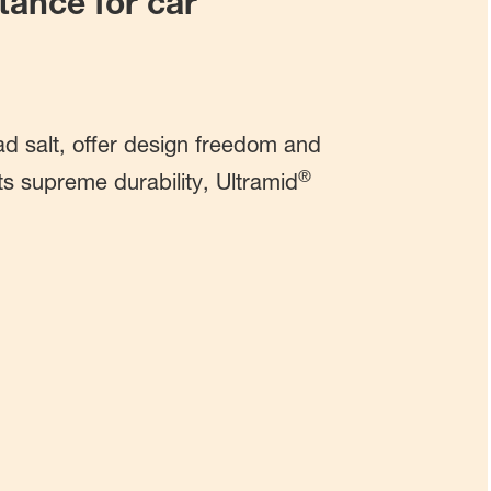
tance for car
oad salt, offer design freedom and
®
ts supreme durability, Ultramid