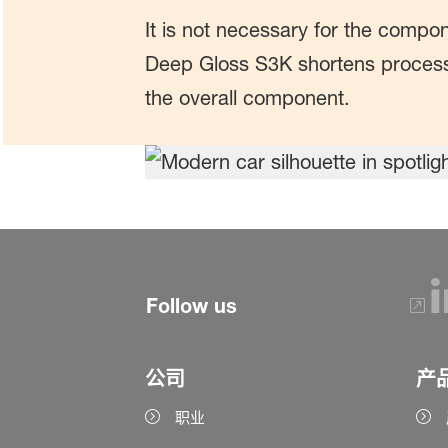
It is not necessary for the compon
Deep Gloss S3K shortens processi
the overall component.
Follow us
公司
产
职业