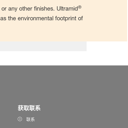
®
or any other finishes. Ultramid
s the environmental footprint of
获取联系
联系