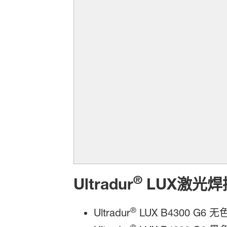
®
Ultradur
LUX激光焊
®
Ultradur
LUX B4300 G6 无