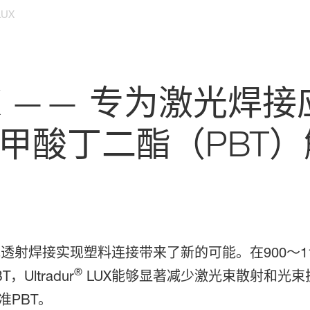
UX
X —— 专为激光焊
甲酸丁二酯（PBT
光透射焊接实现塑料连接带来了新的可能。在900～
®
ltradur
LUX能够显著减少激光束散射和光
PBT。