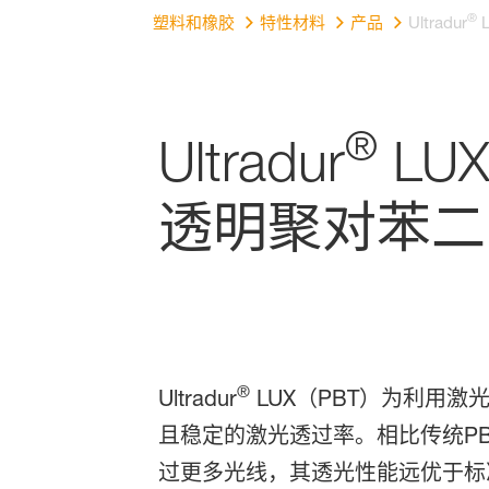
®
塑料和橡胶
特性材料
产品
Ultradur
L
®
Ultradur
LU
透明聚对苯二
®
Ultradur
LUX（PBT）为利用激
且稳定的激光透过率。相比传统PBT，U
过更多光线，其透光性能远优于标准