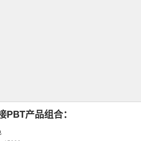
接PBT产品组合：
色