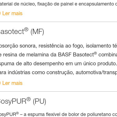
terial de núcleo, fixação de painel e encapsulamento d
Ler mais
®
asotect
(MF)
bsorção sonora, resistência ao fogo, isolamento 
®
e resina de melamina da BASF Basotect
combina
spuma de alto desempenho em um único produto. 
ara indústrias como construção, automotiva/transp
Ler mais
®
osyPUR
(PU)
®
osyPUR
– a espuma flexível de bolor de poliuretano 