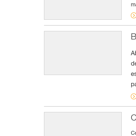
ma
B
A
d
e
p
C
C