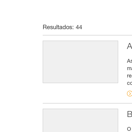
Resultados: 44
A
A
ma
r
co
B
O 