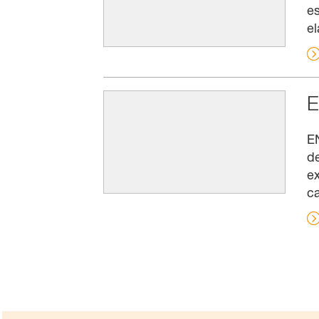
es
el
E
E
d
e
c