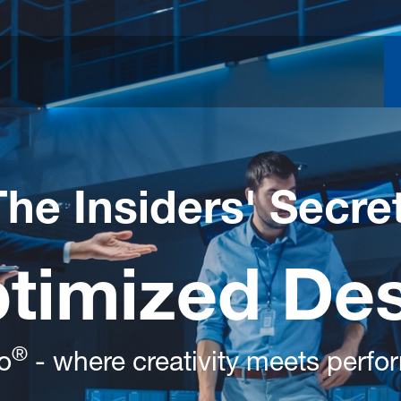
The Insiders' Secre
ptimized De
®
o
- where creativity meets perf