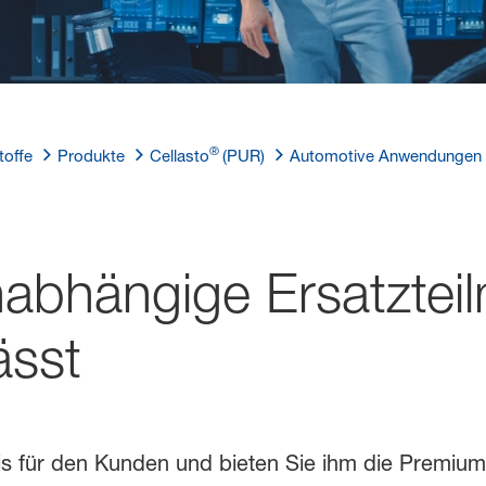
®
toffe
Produkte
Cellasto
(PUR)
Automotive Anwendungen
bhängige Ersatzteilm
ässt
is für den Kunden und bieten Sie ihm die Premiumq