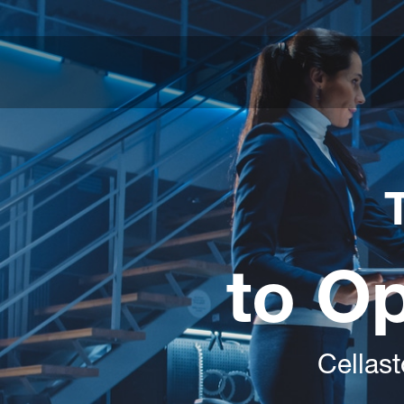
to O
Cellast