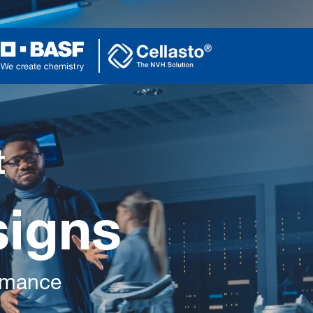
t
signs
ormance