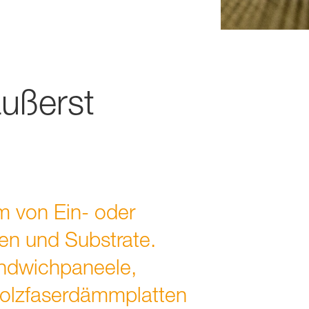
ußerst
rm von Ein- oder
n und Substrate.
andwichpaneele,
Holzfaserdämmplatten