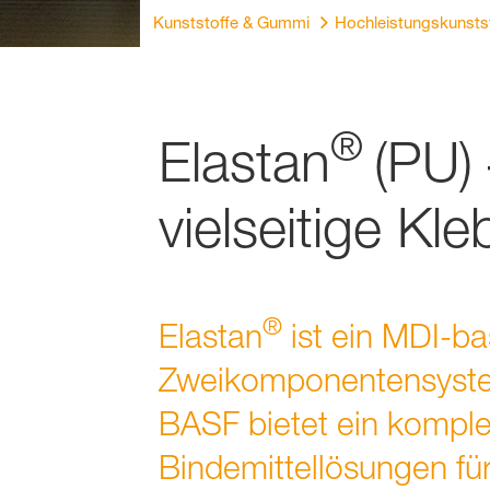
Kunststoffe & Gummi
Hochleistungskunsts
®
Elastan
(PU)
vielseitige Kl
®
Elastan
ist ein MDI-ba
Zweikomponentensyste
BASF bietet ein komplet
Bindemittellösungen f