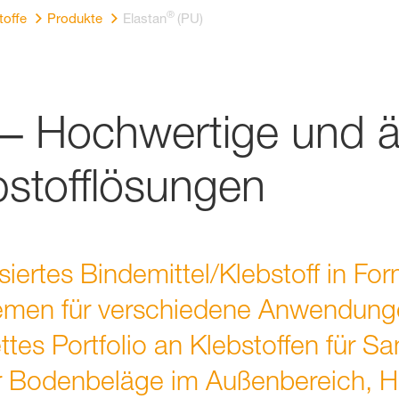
®
toffe
Produkte
Elastan
(PU)
 ‒ Hochwertige und ä
ebstofflösungen
siertes Bindemittel/Klebstoff in Fo
men für verschiedene Anwendunge
tes Portfolio an Klebstoffen für S
ür Bodenbeläge im Außenbereich, 