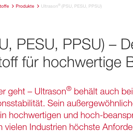
®
toffe
Produkte
Ultrason
(PSU, PESU, PPSU)
U, PESU, PPSU) – D
off für hochwertige B
®
r geht – Ultrason
behält auch be
nsstabilität. Sein außergewöhnlich
 in hochwertigen und hoch-beanspr
 vielen Industrien höchste Anforde