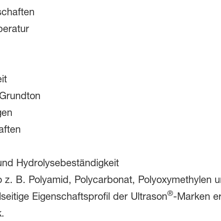
schaften
eratur
it
 Grundton
gen
aften
und Hydrolysebeständigkeit
o z. B. Polyamid, Polycarbonat, Polyoxymethylen un
®
eitige Eigenschaftsprofil der Ultrason
-Marken er
.