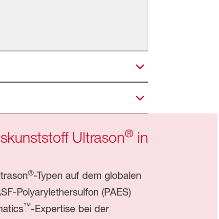
®
kunststoff Ultrason
in
®
ltrason
-Typen auf dem globalen
ASF-Polyarylethersulfon (PAES)
™
matics
-Expertise bei der