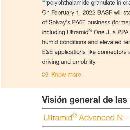
On February 1, 2022 BASF will sta
of Solvay’s PA66 business (forme
®
including Ultramid
One J, a PPA 
humid conditions and elevated tem
E&E applications like connectors
driving and emobility.
Know more
Visión general de la
®
Ultramid
Advanced N – 