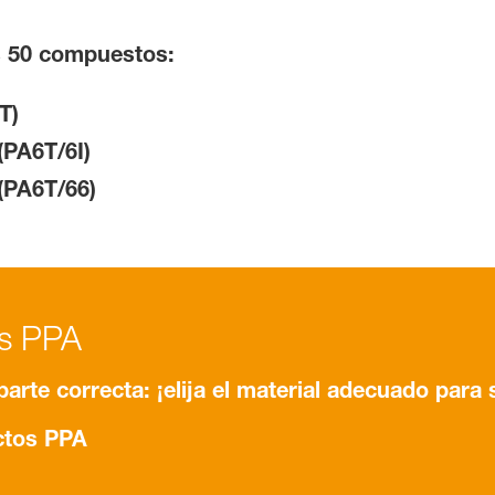
s 50 compuestos:
T)
PA6T/6I)
(PA6T/66)
os PPA
arte correcta: ¡elija el material adecuado para 
ctos PPA