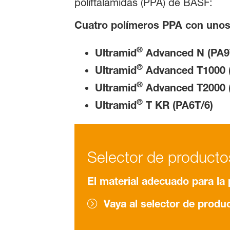
poliftalamidas (PPA) de BASF:
Cuatro polímeros PPA con uno
®
Ultramid
Advanced N (PA9
®
Ultramid
Advanced T1000 (
®
Ultramid
Advanced T2000 
®
Ultramid
T KR (PA6T/6)
Selector de product
El material adecuado para la p
Vaya al selector de produ