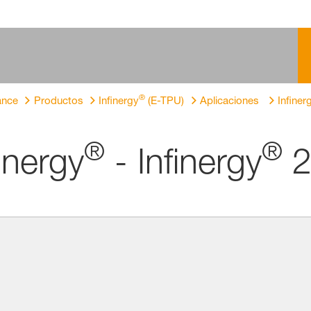
®
ance
Productos
Infinergy
(E-TPU)
Aplicaciones
Infiner
®
®
inergy
- Infinergy
2