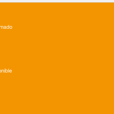
rmado
nible