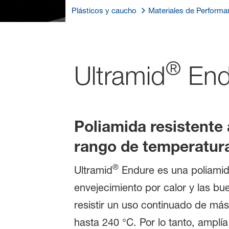
Plásticos y caucho
Materiales de Performa
®
Ultramid
End
Poliamida resistente 
rango de temperatur
®
Ultramid
Endure es una poliamida
envejecimiento por calor y las b
resistir un uso continuado de má
hasta 240 °C. Por lo tanto, amplí