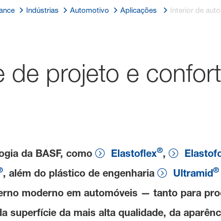
mance
Indústrias
Automotivo
Aplicações
Interior de aut
e de projeto e confor
®
ologia da BASF, como
Elastoflex
,
Elasto
®
®
, além do plástico de engenharia
Ultramid
nterno moderno em automóveis — tanto para pr
a superfície da mais alta qualidade, da aparênci