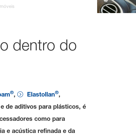
omóveis
to dentro do
®
®
foam
,
Elastollan
,
e de aditivos para plásticos, é
ocessadores como para
a e acústica refinada e da