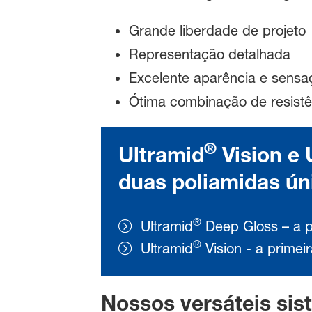
Grande liberdade de projeto
Representação detalhada
Excelente aparência e sensaç
Ótima combinação de resistên
®
Ultramid
Vision e 
duas poliamidas ún
®
Ultramid
Deep Gloss – a po
®
Ultramid
Vision - a primei
Nossos versáteis sis