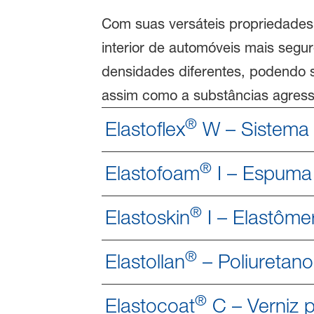
Com suas versáteis propriedades 
interior de automóveis mais segu
densidades diferentes, podendo ser
assim como a substâncias agress
®
Elastoflex
W – Sistema 
®
Elastofoam
I – Espuma f
®
Elastoskin
I – Elastôme
®
Elastollan
– Poliuretano
®
Elastocoat
C – Verniz p