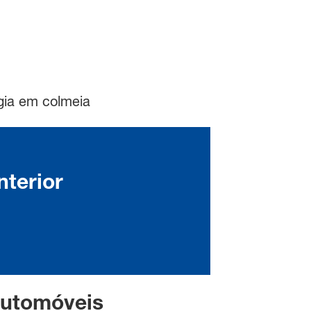
gia em colmeia
nterior
 automóveis