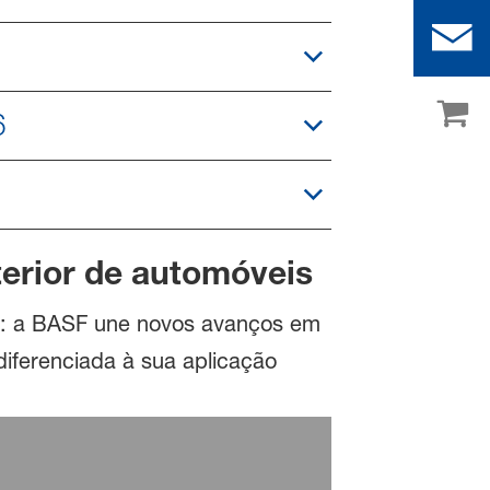
6
terior de automóveis
es: a BASF une novos avanços em
iferenciada à sua aplicação