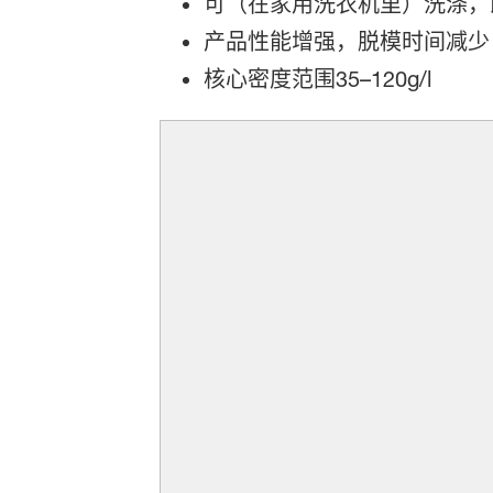
可（在家用洗衣机里）洗涤，
产品性能增强，脱模时间减少
核心密度范围35–120g/l