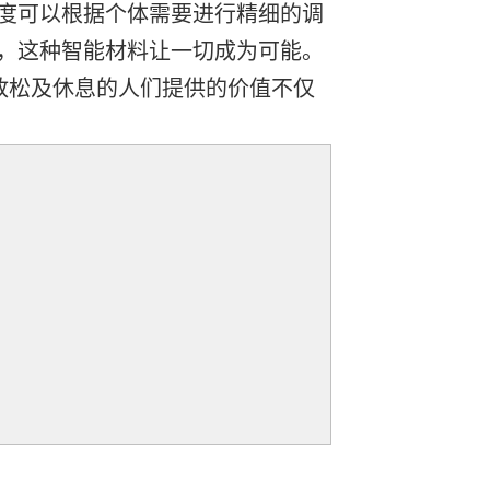
度可以根据个体需要进行精细的调
，这种智能材料让一切成为可能。
重放松及休息的人们提供的价值不仅