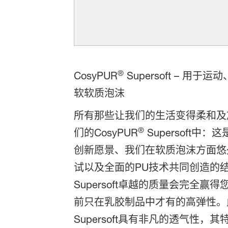
®
CosyPUR
Supersoft – 用
软软质泡沫
所有那些让我们的生活变得柔和及
®
们的CosyPUR
Supersoft中
创新愿景、我们在软质泡沫方面悠
试以及全面的PU技术共同创造的结果
Supersoft卓越的质量会完全
前只在乳胶制品中才有的高弹性。此外
Supersoft具有非凡的透气性