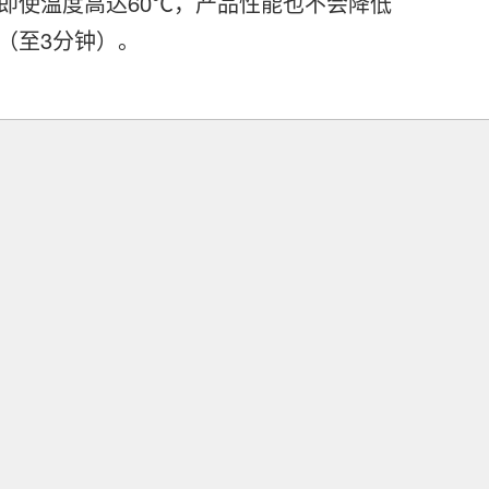
即使温度高达60℃，产品性能也不会降低
（至3分钟）。