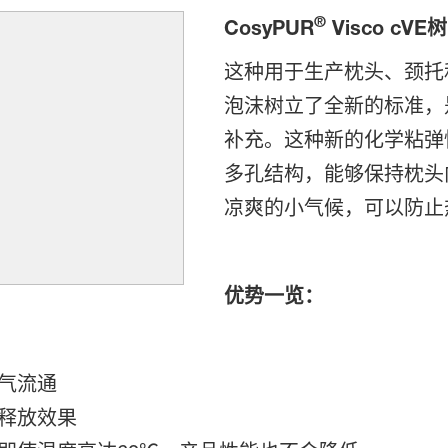
®
CosyPUR
Visco cV
这种用于生产枕头、颈托
泡沫树立了全新的标准，
补充。这种新的化学粘弹
多孔结构，能够保持枕头
凉爽的小气候，可以防止
优势一览：
气流通
释放效果