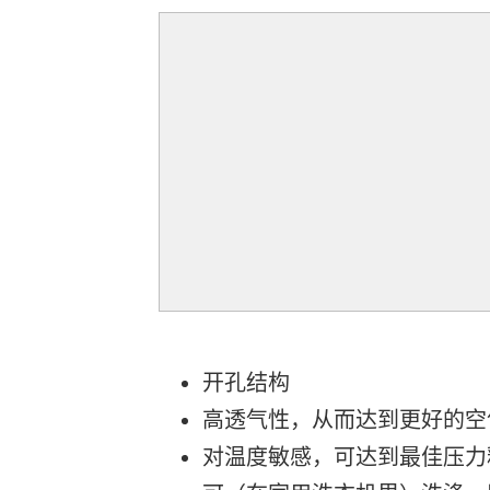
开孔结构
高透气性，从而达到更好的空
对温度敏感，可达到最佳压力