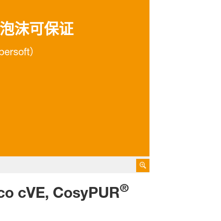
泡沫可保证
persoft）
®
co cVE, CosyPUR