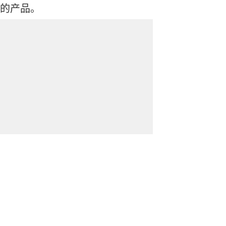
特的产品。