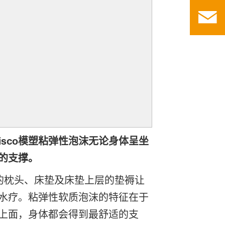
isco模塑粘弹性泡沫无论身体呈坐
的支撑。
生产的枕头、床垫及床垫上层的垫褥让
水疗。粘弹性软质泡沫的特征在于
上面，身体都会得到最舒适的支