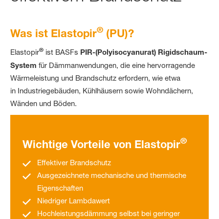
®
Was ist Elastopir
(PU)?
®
Elastopir
ist BASFs
PIR-(Polyisocyanurat) Rigidschaum-
System
für Dämmanwendungen, die eine hervorragende
Wärmeleistung und Brandschutz erfordern, wie etwa
in Industriegebäuden, Kühlhäusern sowie Wohndächern,
Wänden und Böden.
®
Wichtige Vorteile von Elastopir
Effektiver Brandschutz
Ausgezeichnete mechanische und thermische
Eigenschaften
Niedriger Lambdawert
Hochleistungsdämmung selbst bei geringer