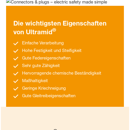
Die wichtigsten Eigenschaften
®
von Ultramid
Einfache Verarbeitung
Hohe Festigkeit und Steifigkeit
Gute Federeigenschaften
Sehr gute Zähigkeit
Hervorragende chemische Beständigkeit
Maßhaltigkeit
Geringe Kriechneigung
Gute Gleitreibeigenschaften