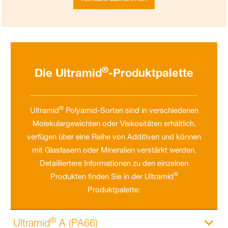
®
Die Ultramid
-Produktpalette
_________________________________________
®
Ultramid
Polyamid-Sorten sind in verschiedenen
Molekulargewichten oder Viskositäten erhältlich,
verfügen über eine Reihe von Additiven und können
mit Glasfasern oder Mineralien verstärkt werden.
Detailliertere Informationen zu den einzelnen
®
Produkten finden Sie in der Ultramid
Produktpalette:
®
Ultramid
A (PA66)