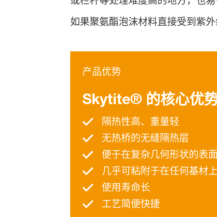
或栏杆等处理难度高的地方，也易
如果聚氨酯泡沫材料直接受到紫外
产品优势
Skytite
® 的核心优
隔热性高、重量轻
无热桥的无缝隔热层
便于在复杂几何形状的表
几乎可粘附于在任何基材
使用寿命长
工艺简便快捷