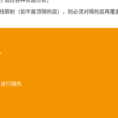
于适应各种表面形状。
线照射（如平屋顶隔热层），则必须对隔热层再覆
势
面进行隔热
上