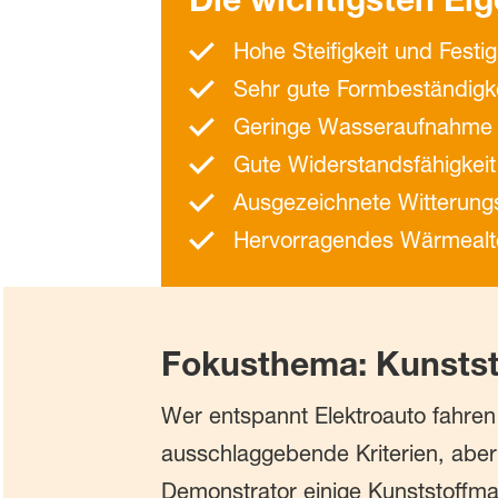
Hohe Steifigkeit und Festig
Sehr gute Formbeständigk
Geringe Wasseraufnahme
Gute Widerstandsfähigkeit
Ausgezeichnete Witterung
Hervorragendes Wärmealt
Fokusthema:
Kunstst
Wer entspannt Elektroauto fahren
ausschlaggebende Kriterien, abe
Demonstrator einige Kunststoffmat