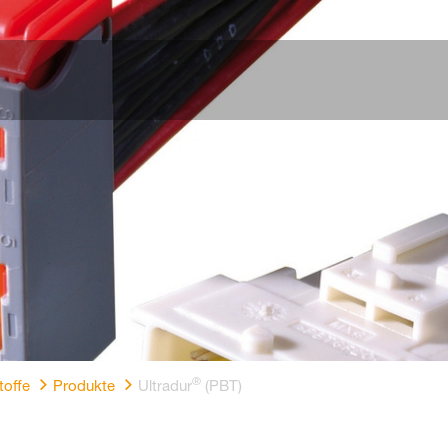
®
toffe
Produkte
Ultradur
(PBT)