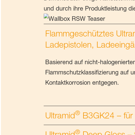
und durch ihre Produktleistung 
Flammgeschütztes Ultra
Ladepistolen, Ladeeing
Basierend auf nicht-halogeniert
Flammschutzklassifizierung auf u
Kontaktkorrosion entgegen.
®
Ultramid
B3GK24 – für
®
Ultramid
Deep Gloss – 