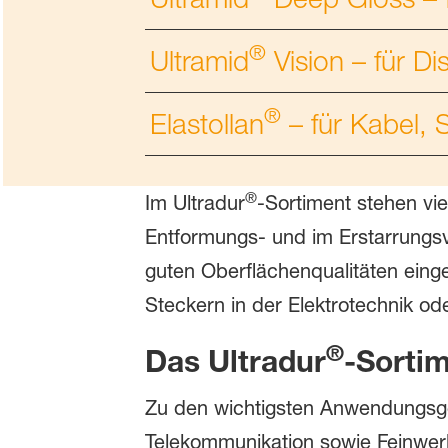
®
Ultramid
Vision – für Di
®
Elastollan
– für Kabel, 
®
Im Ultradur
-Sortiment stehen vie
Entformungs- und im Erstarrungsv
guten Oberflächenqualitäten einge
Steckern in der Elektrotechnik od
®
Das Ultradur
-Sorti
Zu den wichtigsten Anwendungsge
Telekommunikation sowie Feinwer