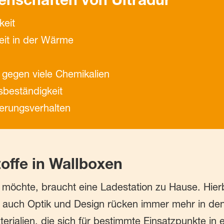
keit
eit in der Wärme
 gegen viele Chemikalien
sbeständigkeit
erungsverhalten
offe in Wallboxen
 möchte, braucht eine Ladestation zu Hause. Hierb
r auch Optik und Design rücken immer mehr in den
erialien, die sich für bestimmte Einsatzpunkte in