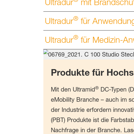
Ultradur
mit Brandschu
®
Ultradur
für Anwendunge
®
Ultradur
für Medizin-A
Produkte für Hoch
®
Mit den Ultramid
DC-Typen (D
eMobility Branche – auch im 
der Industrie erfordern innova
(PBT) Produkte ist die Farbsta
Nachfrage in der Branche. Lase