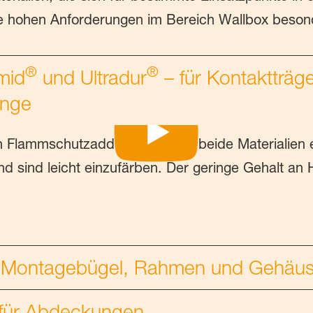
die hohen Anforderungen im Bereich Wallbox beso
®
®
mid
und Ultradur
– für Kontaktträge
änge
en Flammschutzadditiven weisen beide Materialien
nd sind leicht einzufärben. Der geringe Gehalt an 
 Montagebügel, Rahmen und Gehäu
für Abdeckungen