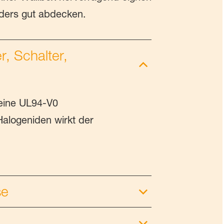
nders gut abdecken.
r, Schalter,
 eine UL94-V0
Halogeniden wirkt der
se