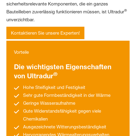
sicherheitsrelevante Komponenten, die ein ganzes
®
Bauteilleben zuverlässig funktionieren müssen, ist Ultradur
unverzichtbar.
Kontaktieren Sie unsere Experten!
Vorteile
Die wichtigsten Eigenschaften
®
von Ultradur
Hohe Steifigkeit und Festigkeit
Sehr gute Formbeständigkeit in der Wärme
Geringe Wasseraufnahme
Gute Widerstandsfähigkeit gegen viele
Chemikalien
Ausgezeichnete Witterungsbeständigkeit
Hervorragendes Wärmealterungsverhalten