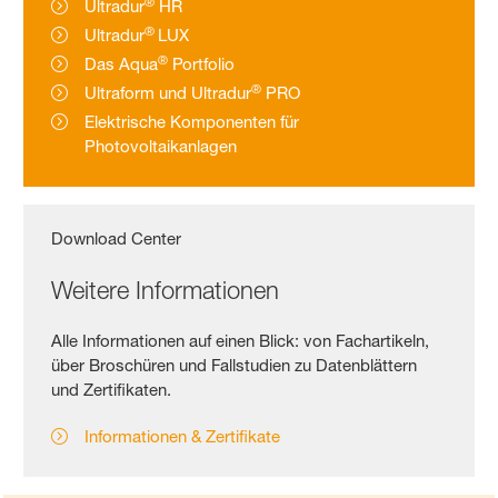
®
Ultradur
HR
®
Ultradur
LUX
®
Das Aqua
Portfolio
®
Ultraform und Ultradur
PRO
Elektrische Komponenten für
Photovoltaikanlagen
Download Center
Weitere Informationen
Alle Informationen auf einen Blick: von Fachartikeln,
über Broschüren und Fallstudien zu Datenblättern
und Zertifikaten.
Informationen & Zertifikate