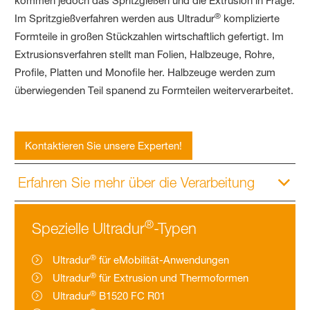
kommen jedoch das Spritzgießen und die Extrusion in Frage.
®
Im Spritzgießverfahren werden aus Ultradur
komplizierte
Formteile in großen Stückzahlen wirtschaftlich gefertigt. Im
Extrusionsverfahren stellt man Folien, Halbzeuge, Rohre,
Profile, Platten und Monofile her. Halbzeuge werden zum
überwiegenden Teil spanend zu Formteilen weiterverarbeitet.
Kontaktieren Sie unsere Experten!
Erfahren Sie mehr über die Verarbeitung
®
Spezielle Ultradur
-Typen
®
Ultradur
für eMobilität-Anwendungen
®
Ultradur
für Extrusion und Thermoformen
®
Ultradur
B1520 FC R01